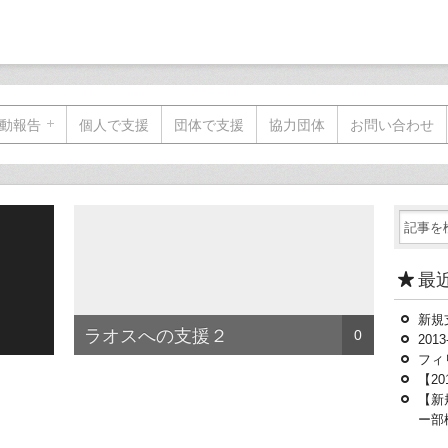
動報告
個人で支援
団体で支援
協力団体
お問い合わせ
最
新規支
ラオスへの支援２
0
201
フィ
【2
【新
ー部