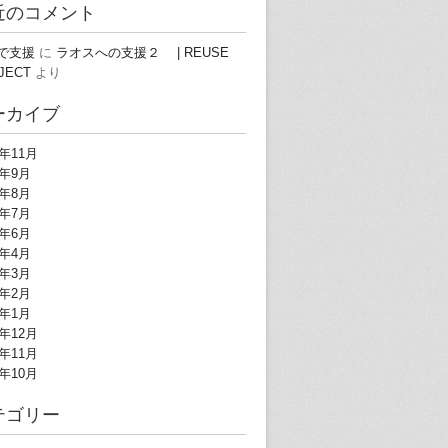
近のコメント
で支援
に
ラオスへの支援２ | REUSE
JECT
より
ーカイブ
3年11月
3年9月
3年8月
3年7月
3年6月
3年4月
3年3月
3年2月
3年1月
2年12月
2年11月
2年10月
テゴリー