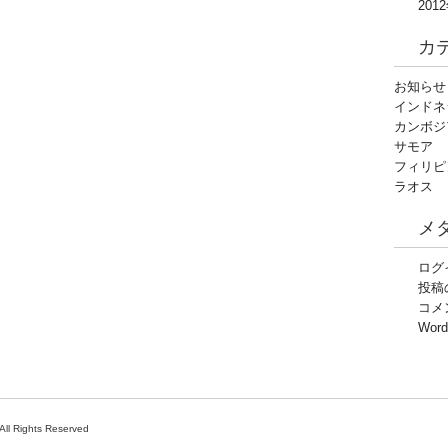
201
カ
お知らせ
インドネ
カンボジ
サモア
フィリピ
ラオス
メ
ログ
投稿
コメ
Word
ll Rights Reserved