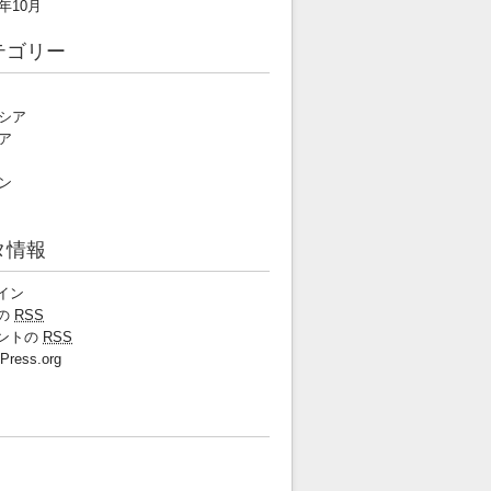
2年10月
テゴリー
シア
ア
ン
タ情報
イン
の
RSS
ントの
RSS
Press.org