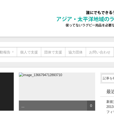
動報告
個人で支援
団体で支援
協力団体
お問い合わせ
最
新規支
...
0
201
フィ