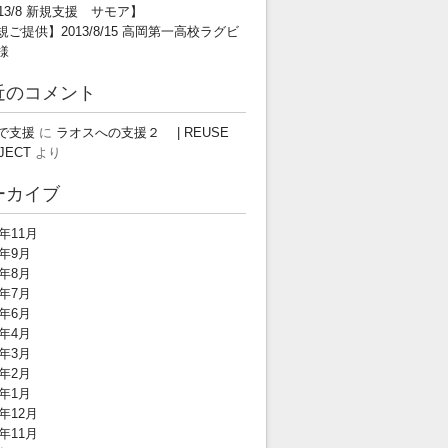
013/8 新規支援 サモア】
規ご提供】2013/8/15 高岡第一高校ラグビ
様
近のコメント
で支援
に
ラオスへの支援２ | REUSE
JECT
より
ーカイブ
3年11月
3年9月
3年8月
3年7月
3年6月
3年4月
3年3月
3年2月
3年1月
2年12月
2年11月